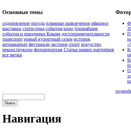
Основные темы
Фото
оздоровление
погода
пляжные развлечения
официоз
Ф
выставки
статистика
события
кино
ближайшие
2
события и праздники Крыма
достопримечательности
П
транспорт
новый курортный сезон
история,
н
антиквариат
фестивали
экстрим
спорт
искусство
«
реконструкции
фоторепортаж
Статьи наших партнёров
К
все метки
о
В
б
П
э
к
подроб
Навигация