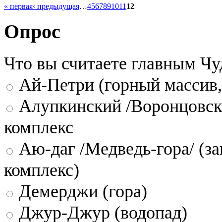
« первая
‹ предыдущая
…
4
5
6
7
8
9
10
11
12
Опрос
Что вы считаете главным Ч
Ай-Петри (горный массив,
Алупкинский /Воронцовск
комплекс
Аю-даг /Медведь-гора/ (за
комплекс)
Демерджи (гора)
Джур-Джур (водопад)