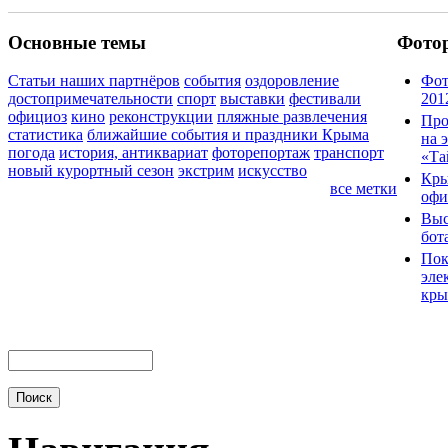
Основные темы
Фото
Статьи наших партнёров
события
оздоровление
Фот
достопримечательности
спорт
выставки
фестивали
201
официоз
кино
реконструкции
пляжные развлечения
Про
статистика
ближайшие события и праздники Крыма
на 
погода
история, антиквариат
фоторепортаж
транспорт
«Та
новый курортный сезон
экстрим
искусство
Кры
все метки
офи
Выс
бот
Пок
эле
кры