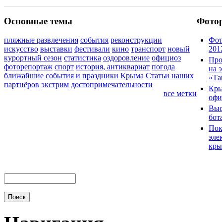
Основные темы
Фото
пляжные развлечения
события
реконструкции
Фот
искусство
выставки
фестивали
кино
транспорт
новый
201
курортный сезон
статистика
оздоровление
официоз
Про
фоторепортаж
спорт
история, антиквариат
погода
на 
ближайшие события и праздники Крыма
Статьи наших
«Та
партнёров
экстрим
достопримечательности
Кры
все метки
офи
Выс
бот
Пок
эле
кры