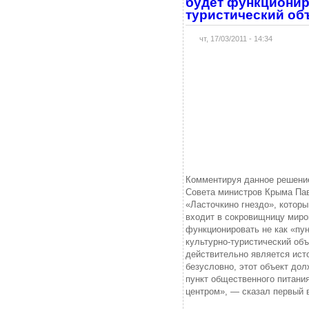
будет функционир
туристический об
чт, 17/03/2011 - 14:34
Комментируя данное решение
Совета министров Крыма Пав
«Ласточкино гнездо», которы
входит в сокровищницу миро
функционировать не как «пун
культурно-туристический объ
действительно является ист
безусловно, этот объект дол
пункт общественного питани
центром», — сказал первый 