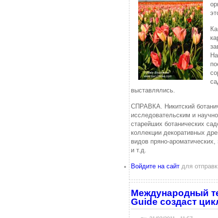
ор
эт
Ка
ка
за
На
по
со
са
выставлялись.
СПРАВКА. Никитский ботанич
исследовательским и научно
старейших ботанических сад
коллекции декоративных дре
видов пряно-ароматических,
и т.д.
Войдите на сайт
для отправк
Международный те
Guide создаст цик