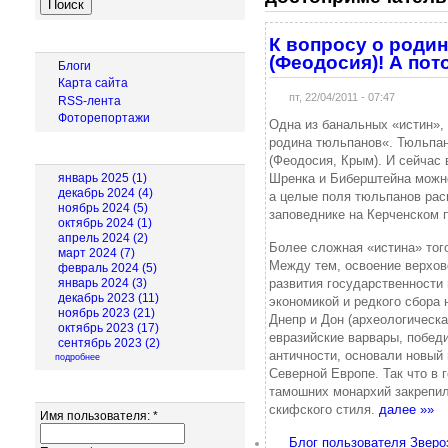
Навигация
К вопросу о роди
(Феодосия)! А пото
Блоги
Карта сайта
пт, 22/04/2011 - 07:47
RSS-лента
Фоторепортажи
Одна из банальных «истин», 
родина тюльпанов«. Тюльпа
Архив новостей
(Феодосия, Крым). И сейчас
Шренка и Биберштейна можно
январь 2025 (1)
декабрь 2024 (4)
а целые поля тюльпанов рас
ноябрь 2024 (5)
заповеднике на Керченском 
октябрь 2024 (1)
апрель 2024 (2)
Более сложная «истина» того
март 2024 (7)
Между тем, освоение верхов
февраль 2024 (5)
развития государственности 
январь 2024 (3)
декабрь 2023 (11)
экономикой и редкого сбора 
ноябрь 2023 (21)
Днепр и Дон (археологическа
октябрь 2023 (17)
евразийские варвары, побед
сентябрь 2023 (2)
античности, основали новый 
подробнее
Северной Европе. Так что в
тамошних монархий закрепил
Вход для пользователей
скифского стиля.
далее »»
Имя пользователя:
*
Блог пользователя Зверо