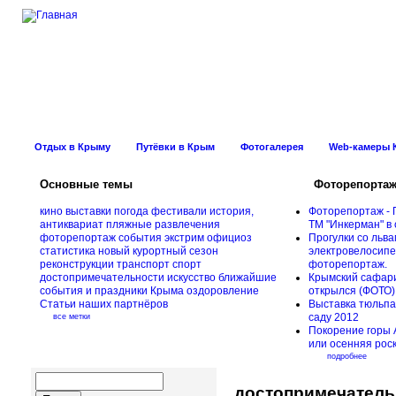
Новости Курорт
Отдых в Крыму
Путёвки в Крым
Фотогалерея
Web-камеры 
Основные темы
Фоторепорта
кино
выставки
погода
фестивали
история,
Фоторепортаж - 
антиквариат
пляжные развлечения
ТМ "Инкерман" в 
фоторепортаж
события
экстрим
официоз
Прогулки cо льва
статистика
новый курортный сезон
электровелосипед
реконструкции
транспорт
спорт
фоторепортаж.
достопримечательности
искусство
ближайшие
Крымский сафари
события и праздники Крыма
оздоровление
открылся (ФОТО)
Статьи наших партнёров
Выставка тюльпа
саду 2012
все метки
Покорение горы 
или осенняя рос
подробнее
достопримечатель