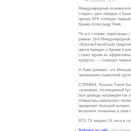
пн, 21/03/2011 - 11:57
Международный познавательн
создать цикл передач о Кры
центру АРК сообщил первый 
Крыма Александр Лиев.
По его словам, переговоры 
рамках 18-й Международной 
«RussianTravelGuide предло
цикла передач о Крыме и раз
станет одним из эффективн
курорта», — сообщил первый
А.Лиев добавил, что Минкуро
пребывании съемочной групп
СПРАВКА: Russian Travel G
телеканал, посвященный пут
был дважды награжден как л
Операторы кабельного телев
проявляют большой интерес 
включили телеканал в свои с
RTG TV вещает 24 часа в сут
Войдите на сайт
для отправк