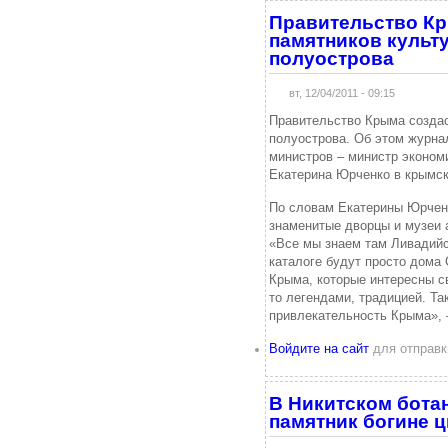
Правительство Кр
памятников культ
полуострова
вт, 12/04/2011 - 09:15
Правительство Крыма создас
полуострова. Об этом журна
министров – министр экономи
Екатерина Юрченко в крымск
По словам Екатерины Юрченко
знаменитые дворцы и музеи 
«Все мы знаем там Ливадийск
каталоге будут просто дома
Крыма, которые интересны св
то легендами, традицией. Т
привлекательность Крыма», 
Войдите на сайт
для отправк
В Никитском бота
памятник богине 