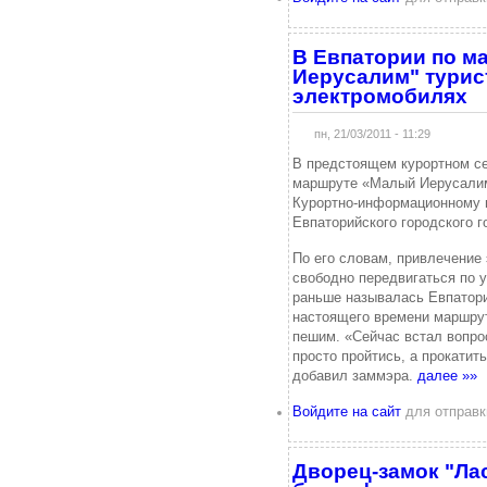
В Евпатории по м
Иерусалим" турист
электромобилях
пн, 21/03/2011 - 11:29
В предстоящем курортном се
маршруте «Малый Иерусалим
Курортно-информационному 
Евпаторийского городского г
По его словам, привлечение 
свободно передвигаться по у
раньше называлась Евпатори
настоящего времени маршру
пешим. «Сейчас встал вопрос
просто пройтись, а прокатит
добавил заммэра.
далее »»
Войдите на сайт
для отправк
Дворец-замок "Лас