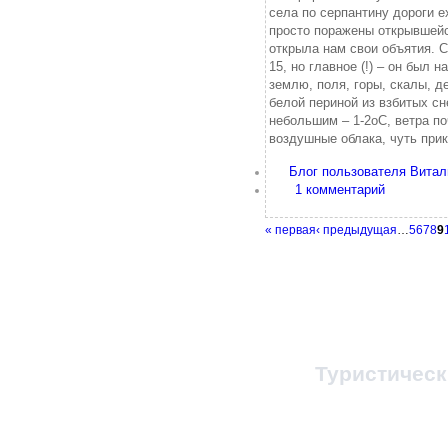
села по серпантину дороги е
просто поражены открывшейс
открыла нам свои объятия. 
15, но главное (!) – он был 
землю, поля, горы, скалы, д
белой периной из взбитых с
небольшим – 1-2оС, ветра п
воздушные облака, чуть пр
Блог пользователя Витал
1 комментарий
« первая
‹ предыдущая
…
5
6
7
8
9
© 1998-2023, Все п
При любом копировании
ссылка на
Туристичес
Администратор 