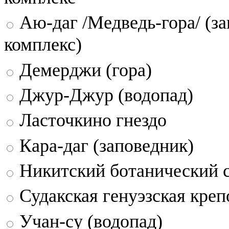
Аю-даг /Медведь-гора/ (за
комплекс)
Демерджи (гора)
Джур-Джур (водопад)
Ласточкино гнездо
Кара-даг (заповедник)
Никитский ботанический 
Судакская генуэзская креп
Учан-су (водопад)