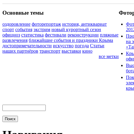
Основные темы
Фото
оздоровление
фоторепортаж
история, антиквариат
Фот
спорт
события
экстрим
новый курортный сезон
201
официоз
статистика
фестивали
реконструкции
пляжные
Про
развлечения
ближайшие события и праздники Крыма
на 
достопримечательности
искусство
погода
Статьи
«Та
наших партнёров
транспорт
выставки
кино
Кры
все метки
офи
Выс
бот
Пок
эле
кры