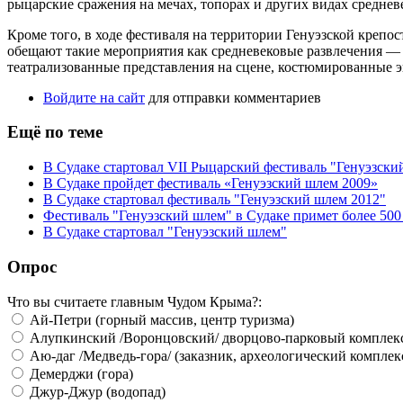
рыцарские сражения на мечах, топорах и других видах среднев
Кроме того, в ходе фестиваля на территории Генуэзской крепо
обещают такие мероприятия как средневековые развлечения — к
театрализованные представления на сцене, костюмированные э
Войдите на сайт
для отправки комментариев
Ещё по теме
В Судаке стартовал VII Рыцарский фестиваль "Генуэзски
В Судаке пройдет фестиваль «Генуэзский шлем 2009»
В Судаке стартовал фестиваль "Генуэзский шлем 2012"
Фестиваль "Генуэзский шлем" в Судаке примет более 500
В Судаке стартовал "Генуэзский шлем"
Опрос
Что вы считаете главным Чудом Крыма?:
Ай-Петри (горный массив, центр туризма)
Алупкинский /Воронцовский/ дворцово-парковый комплек
Аю-даг /Медведь-гора/ (заказник, археологический комплек
Демерджи (гора)
Джур-Джур (водопад)