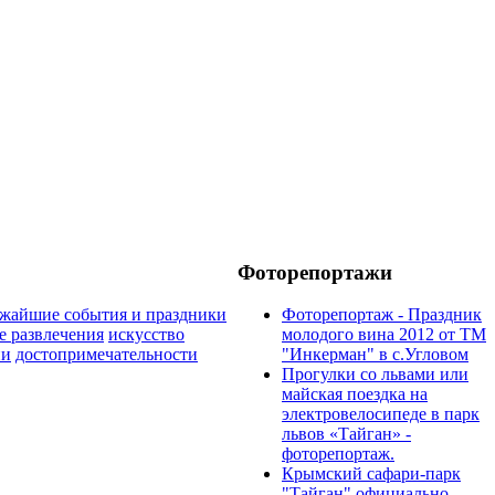
Фоторепортажи
жайшие события и праздники
Фоторепортаж - Праздник
 развлечения
искусство
молодого вина 2012 от ТМ
ии
достопримечательности
"Инкерман" в с.Угловом
Прогулки cо львами или
майская поездка на
электровелосипеде в парк
львов «Тайган» -
фоторепортаж.
Крымский сафари-парк
"Тайган" официально