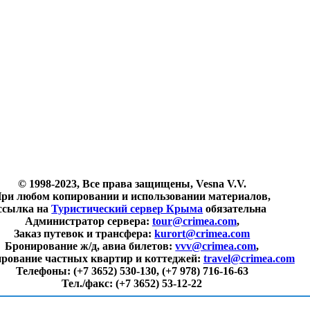
© 1998-2023, Все права защищены, Vesna V.V.
ри любом копировании и использовании материалов,
ссылка на
Туристический сервер Крыма
обязательна
Администратор сервера:
tour@crimea.com
,
Заказ путевок и трансфера:
kurort@crimea.com
Бронирование ж/д, авиа билетов:
vvv@crimea.com
,
рование частных квартир и коттеджей:
travel@crimea.com
Телефоны:
(+7 3652) 530-130, (+7 978) 716-16-63
Тел./факс:
(+7 3652) 53-12-22