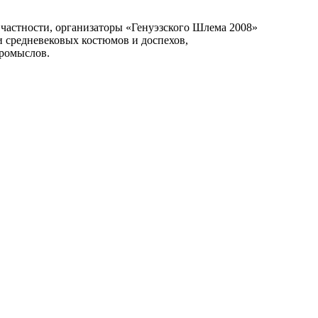
В частности, организаторы «Генуэзского Шлема 2008»
и средневековых костюмов и доспехов,
промыслов.