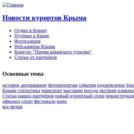
Новости курортов Крыма
Отдых в Крыму
Путёвки в Крым
Фотогалерея
Web-камеры Крыма
Конкурс "Прима крымского туризма"
Статьи от партнёров
Основные темы
история, антиквариат
фоторепортаж
события
оздоровление
бли
Крыма
статистика
транспорт
выставки
погода
экстрим
пляжные
Статьи наших партнёров
новый курортный сезон
реконструкц
официоз
спорт
фестивали
кино
все метки