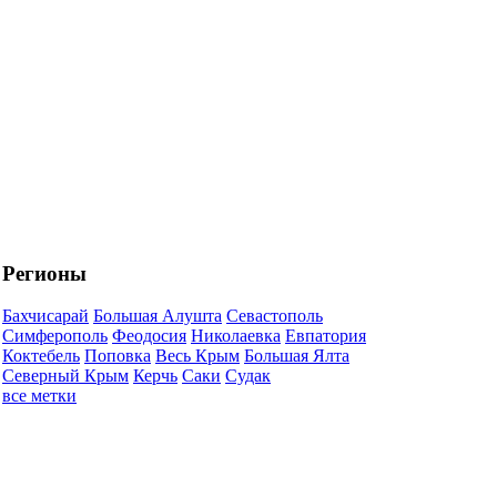
Регионы
Бахчисарай
Большая Алушта
Севастополь
Симферополь
Феодосия
Николаевка
Евпатория
Коктебель
Поповка
Весь Крым
Большая Ялта
Северный Крым
Керчь
Саки
Судак
все метки