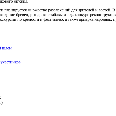
екового оружия.
сти планируется множество развлечений для зрителей и гостей. 
идание бревен, рыцарские забавы и т.д., конкурс реконструкци
кскурсии по крепости и фестивалю, а также ярмарка народных 
й шлем"
 участников
с
с)