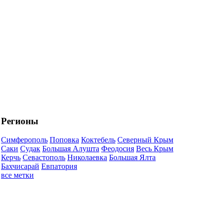
Регионы
Симферополь
Поповка
Коктебель
Северный Крым
Саки
Судак
Большая Алушта
Феодосия
Весь Крым
Керчь
Севастополь
Николаевка
Большая Ялта
Бахчисарай
Евпатория
все метки