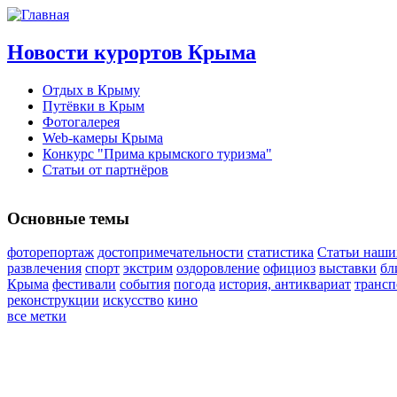
Новости курортов Крыма
Отдых в Крыму
Путёвки в Крым
Фотогалерея
Web-камеры Крыма
Конкурс "Прима крымского туризма"
Статьи от партнёров
Основные темы
фоторепортаж
достопримечательности
статистика
Статьи наши
развлечения
спорт
экстрим
оздоровление
официоз
выставки
бл
Крыма
фестивали
события
погода
история, антиквариат
трансп
реконструкции
искусство
кино
все метки