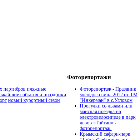
Фоторепортажи
х партнёров
пляжные
Фоторепортаж - Праздник
ижайшие события и праздники
молодого вина 2012 от ТМ
орт
новый курортный сезон
"Инкерман" в с.Угловом
Прогулки cо львами или
майская поездка на
электровелосипеде в парк
львов «Тайган» -
фоторепортаж.
Крымский сафари-парк
"Тайган" официально