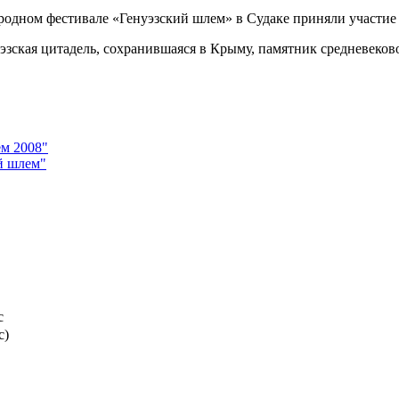
одном фестивале «Генуэзский шлем» в Судаке приняли участие 
зская цитадель, сохранившаяся в Крыму, памятник средневеков
ем 2008"
й шлем"
с
с)