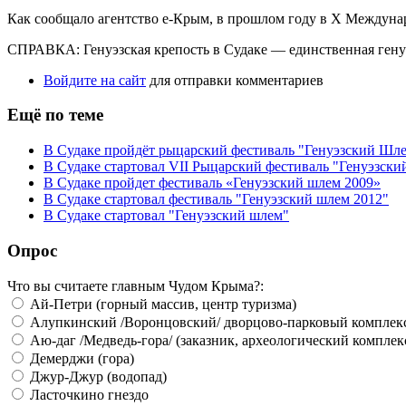
Как сообщало агентство е-Крым, в прошлом году в X Междунар
СПРАВКА: Генуэзская крепость в Судаке — единственная генуэ
Войдите на сайт
для отправки комментариев
Ещё по теме
В Судаке пройдёт рыцарский фестиваль "Генуэзский Шл
В Судаке стартовал VII Рыцарский фестиваль "Генуэзски
В Судаке пройдет фестиваль «Генуэзский шлем 2009»
В Судаке стартовал фестиваль "Генуэзский шлем 2012"
В Судаке стартовал "Генуэзский шлем"
Опрос
Что вы считаете главным Чудом Крыма?:
Ай-Петри (горный массив, центр туризма)
Алупкинский /Воронцовский/ дворцово-парковый комплек
Аю-даг /Медведь-гора/ (заказник, археологический комплек
Демерджи (гора)
Джур-Джур (водопад)
Ласточкино гнездо