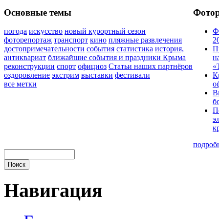
Основные темы
Фото
погода
искусство
новый курортный сезон
Ф
фоторепортаж
транспорт
кино
пляжные развлечения
2
достопримечательности
события
статистика
история,
П
антиквариат
ближайшие события и праздники Крыма
н
реконструкции
спорт
официоз
Статьи наших партнёров
«
оздоровление
экстрим
выставки
фестивали
К
все метки
о
В
б
П
э
к
подроб
Навигация