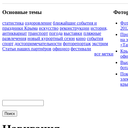
Основные темы
Фото
статистика
оздоровление
ближайшие события и
Фот
праздники Крыма
искусство
реконструкции
история,
201
антиквариат
транспорт
погода
выставки
пляжные
Про
развлечения
новый курортный сезон
кино
события
на 
спорт
достопримечательности
фоторепортаж
экстрим
«Та
Статьи наших партнёров
официоз
фестивали
Кры
все метки
офи
Выс
бот
Пок
эле
кры