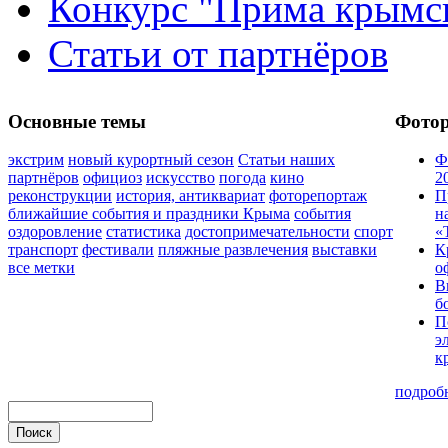
Конкурс "Прима крымск
Статьи от партнёров
Основные темы
Фото
экстрим
новый курортный сезон
Статьи наших
Ф
партнёров
официоз
искусство
погода
кино
2
реконструкции
история, антиквариат
фоторепортаж
П
ближайшие события и праздники Крыма
события
н
оздоровление
статистика
достопримечательности
спорт
«
транспорт
фестивали
пляжные развлечения
выставки
К
все метки
о
В
б
П
э
к
подроб