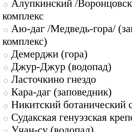
Алупкинский /Воронцовск
комплекс
Аю-даг /Медведь-гора/ (за
комплекс)
Демерджи (гора)
Джур-Джур (водопад)
Ласточкино гнездо
Кара-даг (заповедник)
Никитский ботанический 
Судакская генуэзская креп
Учан-су (водопад)