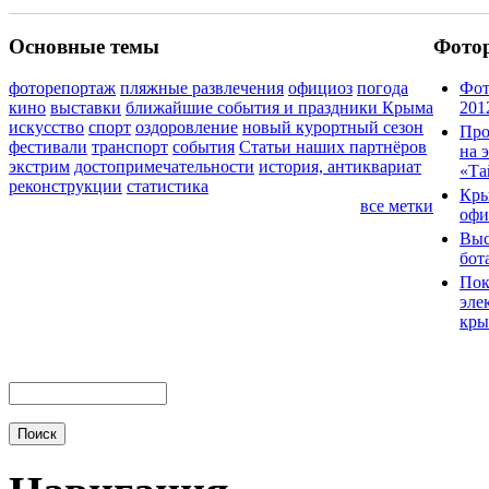
Основные темы
Фото
фоторепортаж
пляжные развлечения
официоз
погода
Фот
кино
выставки
ближайшие события и праздники Крыма
201
искусство
спорт
оздоровление
новый курортный сезон
Про
фестивали
транспорт
события
Статьи наших партнёров
на 
экстрим
достопримечательности
история, антиквариат
«Та
реконструкции
статистика
Кры
все метки
офи
Выс
бот
Пок
эле
кры