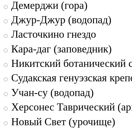
Демерджи (гора)
Джур-Джур (водопад)
Ласточкино гнездо
Кара-даг (заповедник)
Никитский ботанический 
Судакская генуэзская креп
Учан-су (водопад)
Херсонес Таврический (ар
Новый Свет (урочище)