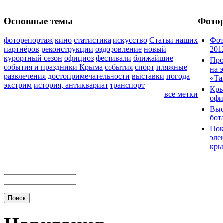
Основные темы
Фото
фоторепортаж
кино
статистика
искусство
Статьи наших
Фот
партнёров
реконструкции
оздоровление
новый
201
курортный сезон
официоз
фестивали
ближайшие
Про
события и праздники Крыма
события
спорт
пляжные
на 
развлечения
достопримечательности
выставки
погода
«Та
экстрим
история, антиквариат
транспорт
Кры
все метки
офи
Выс
бот
Пок
эле
кры