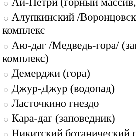
Ай-Петри (горный массив,
Алупкинский /Воронцовск
комплекс
Аю-даг /Медведь-гора/ (за
комплекс)
Демерджи (гора)
Джур-Джур (водопад)
Ласточкино гнездо
Кара-даг (заповедник)
Никитский ботанический 