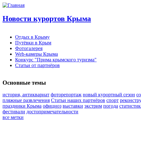
Новости курортов Крыма
Отдых в Крыму
Путёвки в Крым
Фотогалерея
Web-камеры Крыма
Конкурс "Прима крымского туризма"
Статьи от партнёров
Основные темы
история, антиквариат
фоторепортаж
новый курортный сезон
о
пляжные развлечения
Статьи наших партнёров
спорт
реконстр
праздники Крыма
официоз
выставки
экстрим
погода
статистик
фестивали
достопримечательности
все метки