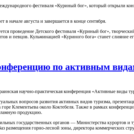
 Международного фестиваля «Куриный бог», который открыли кон
т в начале августа и завершается в конце сентября.
нируется проведение Детского фестиваля «Куриный бог», творчес
антов и певцов. Кульминацией «Куриного бога» станет слияние е
конференцию по активным вида
краинская научно-практическая конференция «Активные виды ту
уальных вопросов развития активных видов туризма, презентац
а горе Клементьева около Коктебеля. Также в рамках конференци
екламную продукцию.
ильных государственных органов — Министерства курортов и т
 баз размещения горно-лесной зоны, директора коммерческих стр