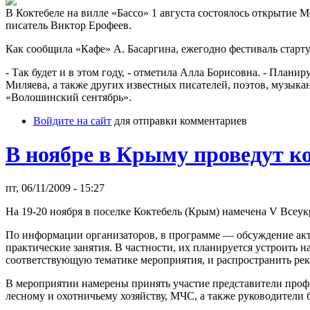
В Коктебеле на вилле «Бассо» 1 августа состоялось открытие
писатель Виктор Ерофеев.
Как сообщила «Кафе» А. Басаргина, ежегодно фестиваль стартуе
- Так будет и в этом году, - отметила Алла Борисовна. - Пла
Миляева, а также других известных писателей, поэтов, музык
«Волошинский сентябрь».
Войдите на сайт
для отправки комментариев
В ноябре в Крыму проведут 
пт, 06/11/2009 - 15:27
На 19-20 ноября в поселке Коктебель (Крым) намечена V Всеу
По информации организаторов, в программе — обсуждение акт
практические занятия. В частности, их планируется устроить н
соответствующую тематике мероприятия, и распространить р
В мероприятии намерены принять участие представители проф
лесному и охотничьему хозяйству, МЧС, а также руководители