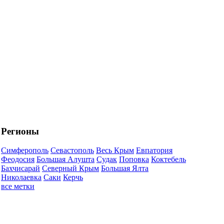
Регионы
Симферополь
Севастополь
Весь Крым
Евпатория
Феодосия
Большая Алушта
Судак
Поповка
Коктебель
Бахчисарай
Северный Крым
Большая Ялта
Николаевка
Саки
Керчь
все метки