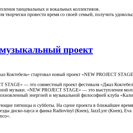
упления танцевальных и вокальных коллективов.
ля творчески провести время со своей семьей, получить удоволь
й музыкальный проект
жаз Коктебель» стартовал новый проект «NEW PROJECT STAGE
 STAGE» — это совместный проект фестиваля «Джаз Коктебель»
енной музыки. «NEW PROJECT STAGE» — это выступления моло
охновленный энергией и музыкальной философией клуба «Кали
ующие пятницы и субботы. На сцене проекта в ближайшее время 
езды диско-хауса и фанка Radiovinyl (Киев), JazzLyre (Киев), Eva
псо».