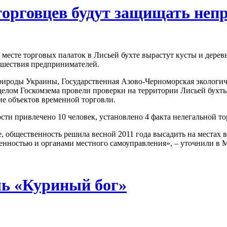
торговцев будут защищать неп
месте торговых палаток в Лисьей бухте вырастут кусты и дерев
ашествия предпринимателей.
ироды Украины, Государственная Азово-Черноморская экологич
елом Госкомзема провели проверки на территории Лисьей бухт
ие объектов временной торговли.
ти привлечено 10 человек, установлено 4 факта нелегальной т
, общественность решила весной 2011 года высадить на местах 
венностью и органами местного самоуправления», – уточнили в
ль «Куриный бог»