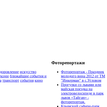
Фоторепортажи
здоровление
искусство
Фоторепортаж - Праздник
укции
ближайшие события и
молодого вина 2012 от ТМ
а
транспорт
события
кино
"Инкерман" в с.Угловом
Прогулки cо львами или
майская поездка на
электровелосипеде в парк
львов «Тайган» -
фоторепортаж.
Крымский сафари-парк