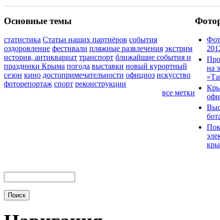
Основные темы
Фото
статистика
Статьи наших партнёров
события
Фот
оздоровление
фестивали
пляжные развлечения
экстрим
201
история, антиквариат
транспорт
ближайшие события и
Про
праздники Крыма
погода
выставки
новый курортный
на 
сезон
кино
достопримечательности
официоз
искусство
«Та
фоторепортаж
спорт
реконструкции
Кры
все метки
офи
Выс
бот
Пок
эле
кры