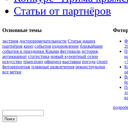
Статьи от партнёров
Основные темы
Фото
экстрим
достопримечательности
Статьи наших
Ф
партнёров
кино
события
оздоровление
ближайшие
2
события и праздники Крыма
фестивали
история,
П
антиквариат
статистика
новый курортный сезон
н
искусство
транспорт
официоз
выставки
погода
спорт
«
фоторепортаж
пляжные развлечения
реконструкции
К
все метки
о
В
б
П
э
к
подроб