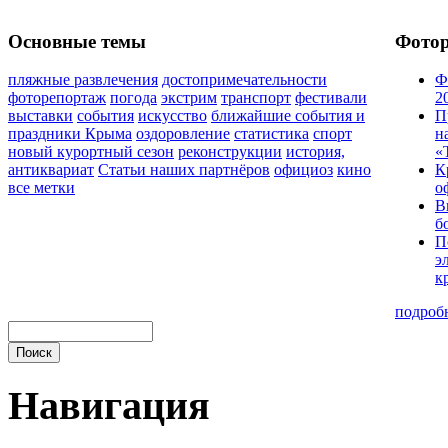
Основные темы
Фото
пляжные развлечения
достопримечательности
Ф
фоторепортаж
погода
экстрим
транспорт
фестивали
2
выставки
события
искусство
ближайшие события и
П
праздники Крыма
оздоровление
статистика
спорт
н
новый курортный сезон
реконструкции
история,
«
антиквариат
Статьи наших партнёров
официоз
кино
К
все метки
о
В
б
П
э
к
подроб
Навигация