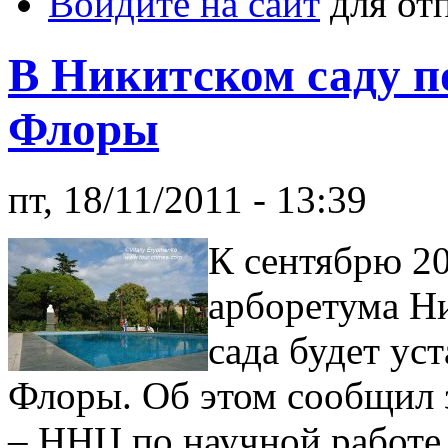
Войдите на сайт
для от
В Никитском саду п
Флоры
пт, 18/11/2011 - 13:39
К сентябрю 20
арборетума Н
сада будет ус
Флоры. Об этом сообщил 
– ННЦ по научной работе