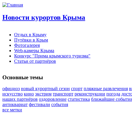
Новости курортов Крыма
Отдых в Крыму
Путёвки в Крым
Фотогалерея
Web-камеры Крыма
Конкурс "Прима крымского туризма"
Статьи от партнёров
Основные темы
официоз
новый курортный сезон
спорт
пляжные развлечения
в
искусство
кино
экстрим
транспорт
реконструкции
погода
дост
наших партнёров
оздоровление
статистика
ближайшие события
антиквариат
фестивали
события
все метки