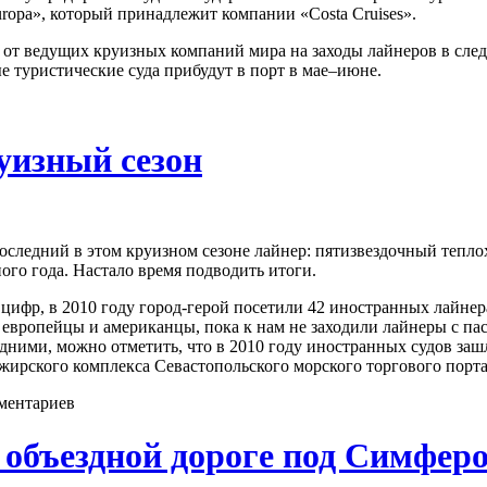
opa», который принадлежит компании «Costa Cruises».
и от ведущих круизных компаний мира на заходы лайнеров в сле
 туристические суда прибудут в порт в мае–июне.
уизный сезон
последний в этом круизном сезоне лайнер: пятизвездочный тепло
го года. Настало время подводить итоги.
 цифр, в 2010 году город-герой посетили 42 иностранных лайнер
о европейцы и американцы, пока к нам не заходили лайнеры с па
дними, можно отметить, что в 2010 году иностранных судов за
жирского комплекса Севастопольского морского торгового порт
ментариев
 объездной дороге под Симфер