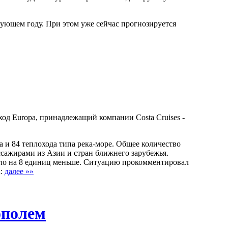
дующем году. При этом уже сейчас прогнозируется
ход Europa, принадлежащий компании Costa Cruises -
а и 84 теплохода типа река-море. Общее количество
ссажирами из Азии и стран ближнего зарубежья.
шло на 8 единиц меньше. Ситуацию прокомментировал
а:
далее »»
ополем