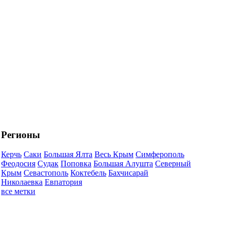
Регионы
Керчь
Саки
Большая Ялта
Весь Крым
Симферополь
Феодосия
Судак
Поповка
Большая Алушта
Северный
Крым
Севастополь
Коктебель
Бахчисарай
Николаевка
Евпатория
все метки