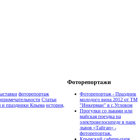
Фоторепортажи
ыставки
фоторепортаж
Фоторепортаж - Праздник
опримечательности
Статьи
молодого вина 2012 от ТМ
 и праздники Крыма
история,
"Инкерман" в с.Угловом
Прогулки cо львами или
майская поездка на
электровелосипеде в парк
львов «Тайган» -
фоторепортаж.
Крымский сафари-парк