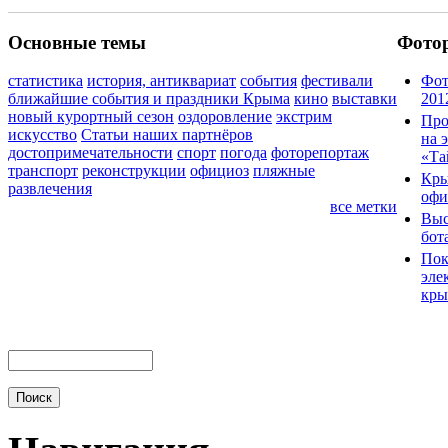
Основные темы
Фото
статистика
история, антиквариат
события
фестивали
Фот
ближайшие события и праздники Крыма
кино
выставки
201
новый курортный сезон
оздоровление
экстрим
Про
искусство
Статьи наших партнёров
на 
достопримечательности
спорт
погода
фоторепортаж
«Та
транспорт
реконструкции
официоз
пляжные
Кры
развлечения
офи
все метки
Выс
бот
Пок
эле
кры