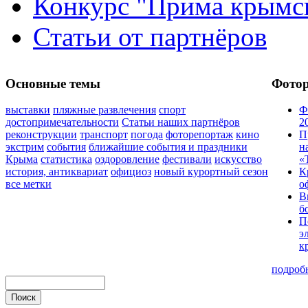
Конкурс "Прима крымск
Статьи от партнёров
Основные темы
Фото
выставки
пляжные развлечения
спорт
Ф
достопримечательности
Статьи наших партнёров
2
реконструкции
транспорт
погода
фоторепортаж
кино
П
экстрим
события
ближайшие события и праздники
н
Крыма
статистика
оздоровление
фестивали
искусство
«
история, антиквариат
официоз
новый курортный сезон
К
все метки
о
В
б
П
э
к
подроб