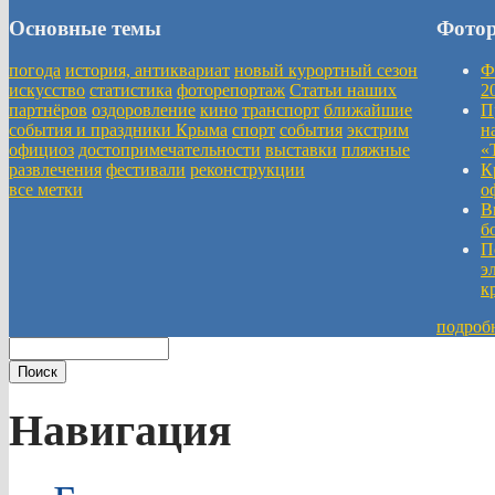
Основные темы
Фото
погода
история, антиквариат
новый курортный сезон
Ф
искусство
статистика
фоторепортаж
Статьи наших
2
партнёров
оздоровление
кино
транспорт
ближайшие
П
события и праздники Крыма
спорт
события
экстрим
н
официоз
достопримечательности
выставки
пляжные
«
развлечения
фестивали
реконструкции
К
все метки
о
В
б
П
э
к
подроб
Навигация