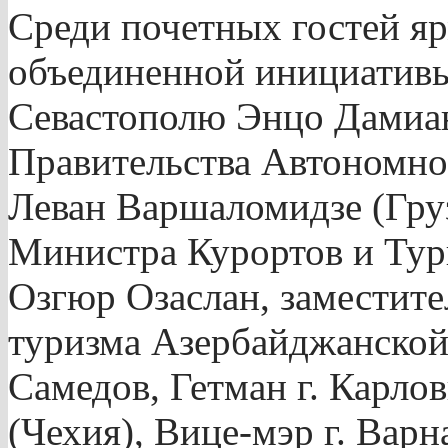
Среди почетных гостей я
объединенной инициатив
Севастополю Энцо Дамиан
Правительства Автономн
Леван Варшаломидзе (Груз
Министра Курортов и Тур
Озгюр Озаслан, заместит
туризма Азербайджанско
Самедов, Гетман г. Карл
(Чехия), Вице-мэр г. Варн