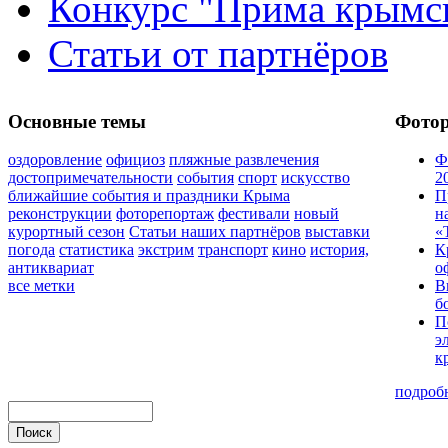
Конкурс "Прима крымск
Статьи от партнёров
Основные темы
Фото
оздоровление
официоз
пляжные развлечения
Ф
достопримечательности
события
спорт
искусство
2
ближайшие события и праздники Крыма
П
реконструкции
фоторепортаж
фестивали
новый
н
курортный сезон
Статьи наших партнёров
выставки
«
погода
статистика
экстрим
транспорт
кино
история,
К
антиквариат
о
все метки
В
б
П
э
к
подроб