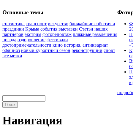
Основные темы
Фото
статистика
транспорт
искусство
ближайшие события и
Ф
праздники Крыма
события
выставки
Статьи наших
2
партнёров
экстрим
фоторепортаж
пляжные развлечения
П
погода
оздоровление
фестивали
н
достопримечательности
кино
история, антиквариат
«
официоз
новый курортный сезон
реконструкции
спорт
К
все метки
о
В
б
П
э
к
подроб
Навигация