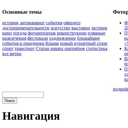
Основные темы
Фото
история, антиквариат
события
официоз
Ф
достопримечательности
искусство
выставки
экстрим
2
кино
погода
фоторепортаж
реконструкции
пляжные
П
развлечения
фестивали
оздоровление
ближайшие
н
события и праздники Крыма
новый курортный сезон
«
спорт
транспорт
Статьи наших партнёров
статистика
К
все метки
о
В
б
П
э
к
подроб
Навигация